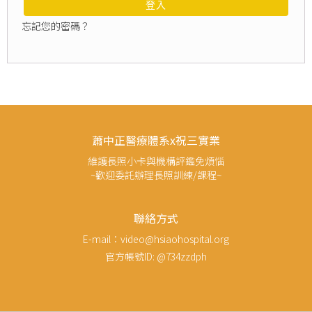
登入
忘記您的密碼？
蕭中正醫療體系x祝三實業
維護長照小卡與機構評鑑免煩惱
~歡迎委託辦理長照訓練/課程~
聯絡方式
E-mail：video@hsiaohospital.org
官方帳號ID: @734zzdph