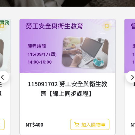
生
115091702 勞工安全與衛生教
線
育【線上同步課程】
NT$
400
N
車
加入購物車