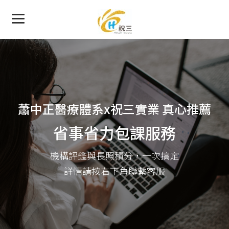
蕭中正醫療體系x祝三實業 真心推薦
省事省力包課服務
機構評鑑與長照積分，一次搞定
詳情請按右下角聯繫客服