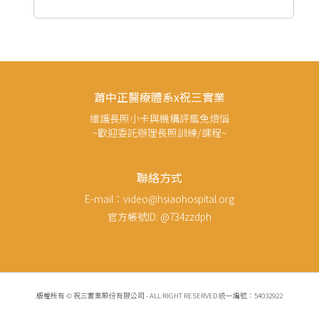
蕭中正醫療體系x祝三實業
維護長照小卡與機構評鑑免煩惱
~歡迎委託辦理長照訓練/課程~
聯絡方式
E-mail：video@hsiaohospital.org
官方帳號ID: @734zzdph
版權所有 © 祝三實業股份有限公司 - ALL RIGHT RESERVED 統一編號：54032922