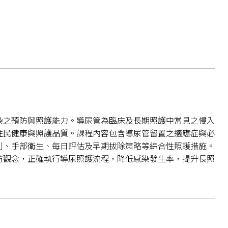
染之預防與照護能力。導尿管為臨床及長期照護中常見之侵入
住民健康與照護品質。課程內容包含導尿管留置之適應症與必
則、手部衛生、每日評估及早期拔除策略等綜合性照護措施。
防觀念，正確執行導尿照護流程，降低感染發生率，提升長照