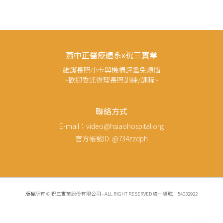
蕭中正醫療體系x祝三實業
維護長照小卡與機構評鑑免煩惱
~歡迎委託辦理長照訓練/課程~
聯絡方式
E-mail：video@hsiaohospital.org
官方帳號ID: @734zzdph
版權所有 © 祝三實業股份有限公司 - ALL RIGHT RESERVED 統一編號：54032922