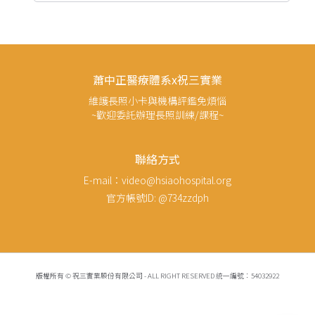
蕭中正醫療體系x祝三實業
維護長照小卡與機構評鑑免煩惱
~歡迎委託辦理長照訓練/課程~
聯絡方式
E-mail：video@hsiaohospital.org
官方帳號ID: @734zzdph
版權所有 © 祝三實業股份有限公司 - ALL RIGHT RESERVED 統一編號：54032922