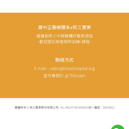
蕭中正醫療體系x祝三實業
維護長照小卡與機構評鑑免煩惱
~歡迎委託辦理長照訓練/課程~
聯絡方式
E-mail：video@hsiaohospital.org
官方帳號ID: @734zzdph
版權所有 © 祝三實業股份有限公司 - ALL RIGHT RESERVED 統一編號：54032922