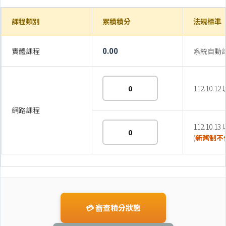
課程類別
累積積分
法規標準
0.00
實體課程
系統自動計
112.10.
網路課程
112.10.
(
新舊制不
💳 審查積分狀態