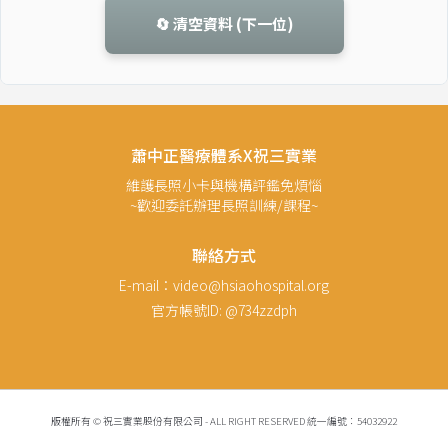
🔄 清空資料 (下一位)
蕭中正醫療體系x祝三實業
維護長照小卡與機構評鑑免煩惱
~歡迎委託辦理長照訓練/課程~
聯絡方式
E-mail：video@hsiaohospital.org
官方帳號ID: @734zzdph
版權所有 © 祝三實業股份有限公司 - ALL RIGHT RESERVED 統一編號：54032922