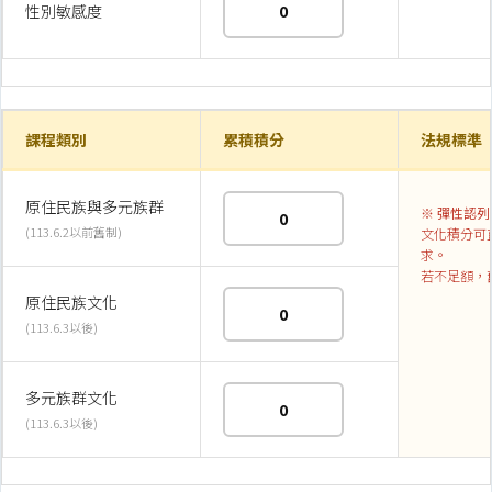
性別敏感度
課程類別
累積積分
法規標準
原住民族與多元族群
※ 彈性認
(113.6.2以前舊制)
文化積分可
求。
若不足額，
原住民族文化
(113.6.3以後)
多元族群文化
(113.6.3以後)