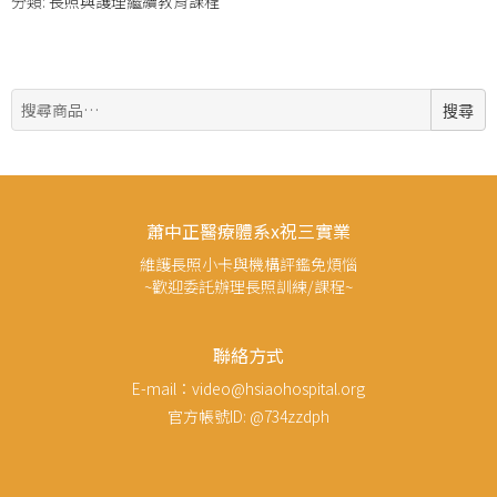
分類:
長照與護理繼續教育課程
搜
搜尋
尋:
蕭中正醫療體系x祝三實業
維護長照小卡與機構評鑑免煩惱
~歡迎委託辦理長照訓練/課程~
聯絡方式
E-mail：video@hsiaohospital.org
官方帳號ID: @734zzdph