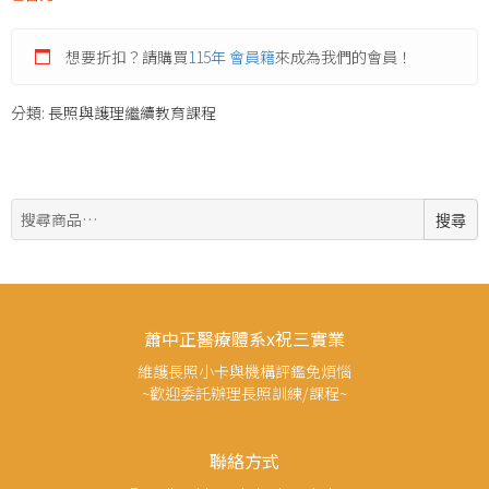
想要折扣？請購買
115年 會員籍
來成為我們的會員！
分類:
長照與護理繼續教育課程
搜
搜尋
尋:
蕭中正醫療體系x祝三實業
維護長照小卡與機構評鑑免煩惱
~歡迎委託辦理長照訓練/課程~
聯絡方式