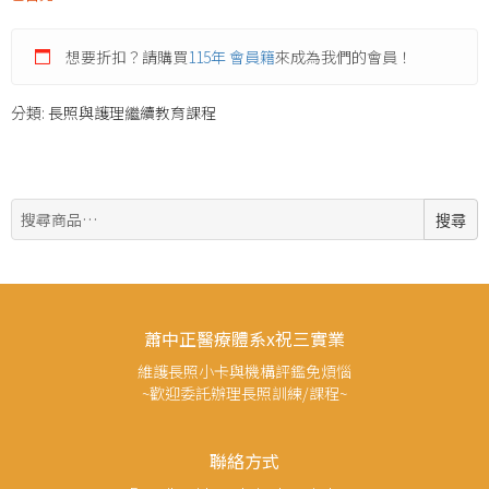
想要折扣？請購買
115年 會員籍
來成為我們的會員！
分類:
長照與護理繼續教育課程
搜
搜尋
尋:
蕭中正醫療體系x祝三實業
維護長照小卡與機構評鑑免煩惱
~歡迎委託辦理長照訓練/課程~
聯絡方式