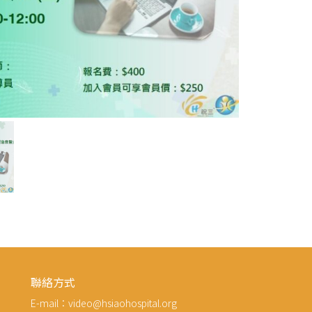
聯絡方式
E-mail：video@hsiaohospital.org