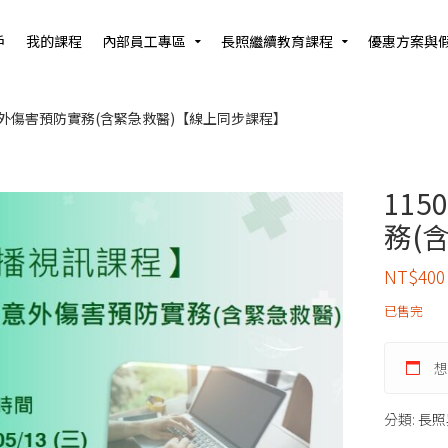
戶
我的課程
內部員工專區
長照繼續教育課程
優惠方案與
救與意外傷害預防實務(含緊急救醫)【線上同步課程】
11
務(
NT$
400
已售完
想
分類:
長照