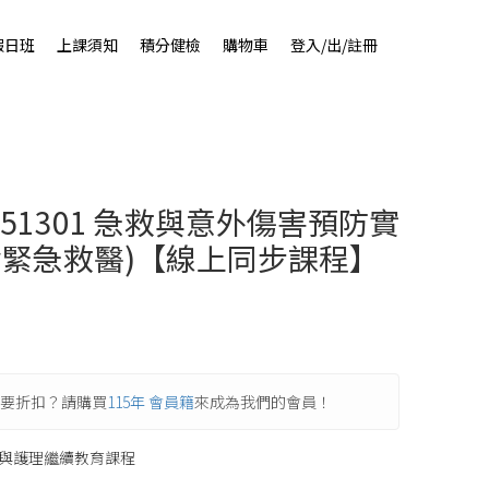
假日班
上課須知
積分健檢
購物車
登入/出/註冊
5051301 急救與意外傷害預防實
含緊急救醫)【線上同步課程】
要折扣？請購買
115年 會員籍
來成為我們的會員！
與護理繼續教育課程