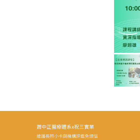
蕭中正醫療體系x祝三實業
維護長照小卡與機構評鑑免煩惱