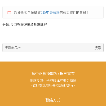
想要折扣？請購買
115年 會員籍
來成為我們的會員！
分類:
長照與護理繼續教育課程
搜
搜尋
尋:
蕭中正醫療體系x祝三實業
維護長照小卡與機構評鑑免煩惱
~歡迎委託辦理長照訓練/課程~
聯絡方式