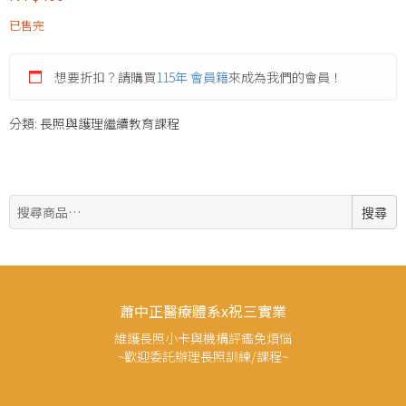
已售完
想要折扣？請購買
115年 會員籍
來成為我們的會員！
分類:
長照與護理繼續教育課程
搜
搜尋
尋:
蕭中正醫療體系x祝三實業
維護長照小卡與機構評鑑免煩惱
~歡迎委託辦理長照訓練/課程~