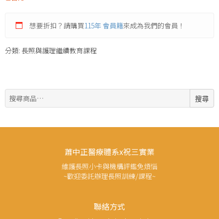
想要折扣？請購買
115年 會員籍
來成為我們的會員！
分類:
長照與護理繼續教育課程
搜
搜尋
尋:
蕭中正醫療體系x祝三實業
維護長照小卡與機構評鑑免煩惱
~歡迎委託辦理長照訓練/課程~
聯絡方式