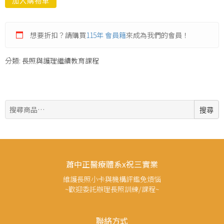
加入購物車
想要折扣？請購買
115年 會員籍
來成為我們的會員！
分類:
長照與護理繼續教育課程
搜
搜尋
尋:
蕭中正醫療體系x祝三實業
維護長照小卡與機構評鑑免煩惱
~歡迎委託辦理長照訓練/課程~
聯絡方式