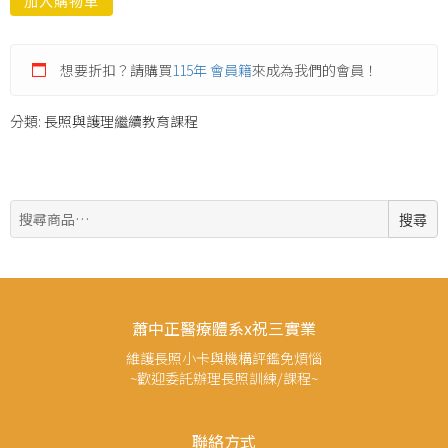
加入購物車
想要折扣？請購買
115年 會員籍
來成為我們的會員！
分類:
長照與護理繼續教育課程
搜
搜尋
尋:
蕭中正醫療體系x祝三實業
維護長照小卡與機構評鑑免煩惱
~歡迎委託辦理長照訓練/課程~
聯絡方式